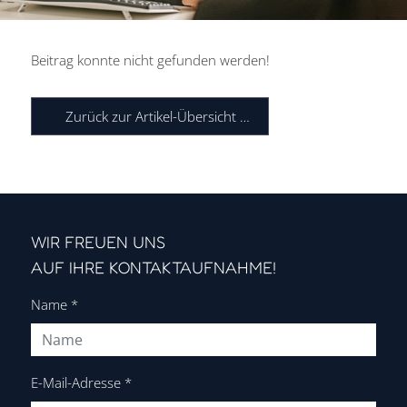
Beitrag konnte nicht gefunden werden!
Zurück zur Artikel-Übersicht …
PERSÖNLICH BERATEN.
ZUKUNFT GESTALTEN.
DIGITAL ARBEITEN.
WIR FREUEN UNS
Steuer- und Rechtsberatung
AUF IHRE KONTAKTAUFNAHME!
aus einer Hand für den Erfolg
Name
*
Ihres Unternehmens.
Kontakt
E-Mail-Adresse
*