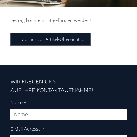
Beitrag konnte nicht gefunden werden!
Zurück zur Artikel-Übersicht …
PERSÖNLICH BERATEN.
ZUKUNFT GESTALTEN.
DIGITAL ARBEITEN.
WIR FREUEN UNS
Steuer- und Rechtsberatung
AUF IHRE KONTAKTAUFNAHME!
aus einer Hand für den Erfolg
Name
*
Ihres Unternehmens.
Kontakt
E-Mail-Adresse
*