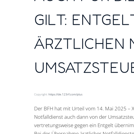
GILT: ENTGEL
ÄRZTLICHEN 
UMSATZSTEU
Copyright:
https://de.123rf.com/plus
Der BFH hat mit Urteil vom 14. Mai 2025 – X
Notfalldienst auch dann von der Umsatzsteue
vertretungsweise gegen ein Entgelt überni
Bei der Übernahme ärztlicher Notfalldienst