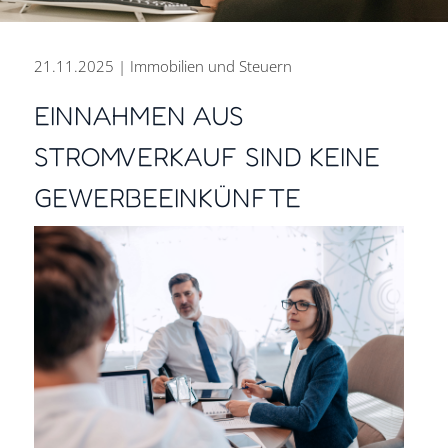
21.11.2025 | Immobilien und Steuern
EINNAHMEN AUS
STROMVERKAUF SIND KEINE
PERSÖNLICH BERATEN.
GEWERBEEINKÜNFTE
ZUKUNFT GESTALTEN.
DIGITAL ARBEITEN.
Steuer- und Rechtsberatung
aus einer Hand für den Erfolg
Ihres Unternehmens.
Kontakt