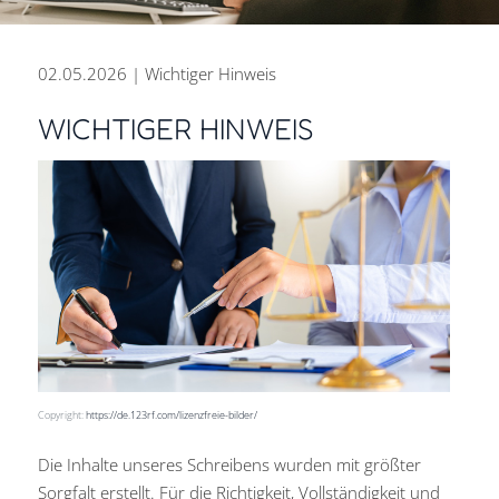
02.05.2026 | Wichtiger Hinweis
WICHTIGER HINWEIS
PERSÖNLICH BERATEN.
ZUKUNFT GESTALTEN.
DIGITAL ARBEITEN.
Steuer- und Rechtsberatung
aus einer Hand für den Erfolg
Ihres Unternehmens.
Copyright:
https://de.123rf.com/lizenzfreie-bilder/
Kontakt
Die Inhalte unseres Schreibens wurden mit größter
Sorgfalt erstellt. Für die Richtigkeit, Vollständigkeit und