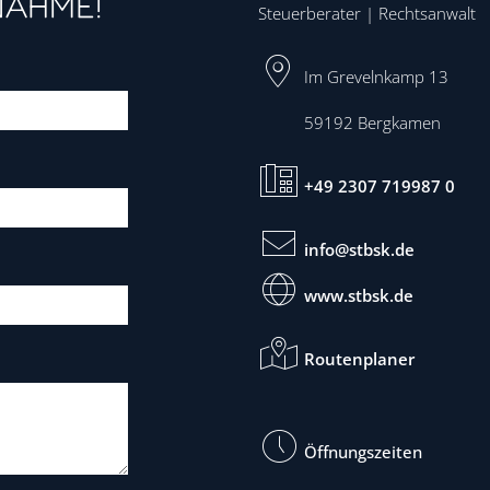
NAHME!
Steuerberater | Rechtsanwalt
Im Grevelnkamp 13
59192
Bergkamen
+49 2307 719987 0
info@stbsk.de
www.stbsk.de
Routenplaner
Öffnungszeiten