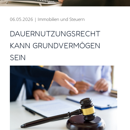
06.05.2026 | Immobilien und Steuern
DAUERNUTZUNGSRECHT
KANN GRUNDVERMÖGEN
PERSÖNLICH BERATEN.
SEIN
ZUKUNFT GESTALTEN.
DIGITAL ARBEITEN.
Steuer- und Rechtsberatung
aus einer Hand für den Erfolg
Ihres Unternehmens.
Kontakt