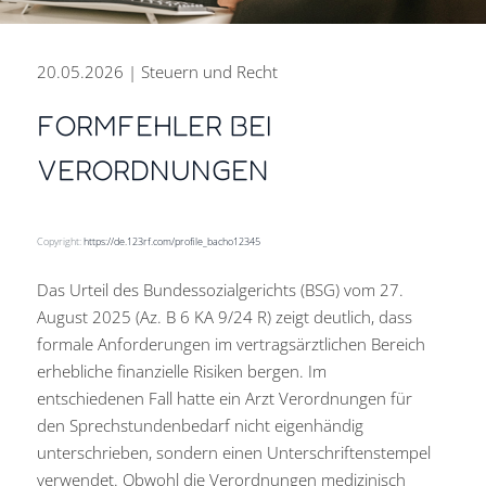
20.05.2026 | Steuern und Recht
FORMFEHLER BEI
VERORDNUNGEN
PERSÖNLICH BERATEN.
ZUKUNFT GESTALTEN.
DIGITAL ARBEITEN.
Copyright:
https://de.123rf.com/profile_bacho12345
Das Urteil des Bundessozialgerichts (BSG) vom 27.
Steuer- und Rechtsberatung
August 2025 (Az. B 6 KA 9/24 R) zeigt deutlich, dass
aus einer Hand für den Erfolg
formale Anforderungen im vertragsärztlichen Bereich
Ihres Unternehmens.
erhebliche finanzielle Risiken bergen. Im
entschiedenen Fall hatte ein Arzt Verordnungen für
den Sprechstundenbedarf nicht eigenhändig
Kontakt
unterschrieben, sondern einen Unterschriftenstempel
verwendet. Obwohl die Verordnungen medizinisch