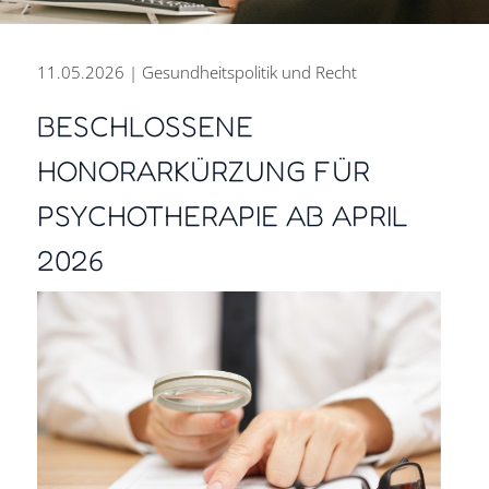
11.05.2026 | Gesundheitspolitik und Recht
BESCHLOSSENE
HONORARKÜRZUNG FÜR
PERSÖNLICH BERATEN.
PSYCHOTHERAPIE AB APRIL
ZUKUNFT GESTALTEN.
DIGITAL ARBEITEN.
2026
Steuer- und Rechtsberatung
aus einer Hand für den Erfolg
Ihres Unternehmens.
Kontakt