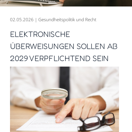
02.05.2026 | Gesundheitspolitik und Recht
ELEKTRONISCHE
ÜBERWEISUNGEN SOLLEN AB
PERSÖNLICH BERATEN.
2029 VERPFLICHTEND SEIN
ZUKUNFT GESTALTEN.
DIGITAL ARBEITEN.
Steuer- und Rechtsberatung
aus einer Hand für den Erfolg
Ihres Unternehmens.
Kontakt