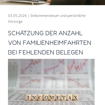
03.05.2026 | Einkommensteuer und persönliche
Vorsorge
SCHÄTZUNG DER ANZAHL
PERSÖNLICH BERATEN.
VON FAMILIENHEIMFAHRTEN
ZUKUNFT GESTALTEN.
BEI FEHLENDEN BELEGEN
DIGITAL ARBEITEN.
Steuer- und Rechtsberatung
aus einer Hand für den Erfolg
Ihres Unternehmens.
Kontakt